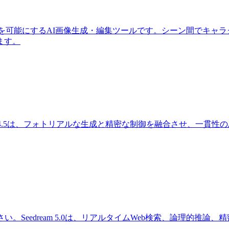
速な反復を可能にするAI画像生成・編集ツールです。シーン間で
ます。
am 4.5は、フォトリアルな生成と精密な制御を融合させ、一
。Seedream 5.0は、リアルタイムWeb検索、論理的推