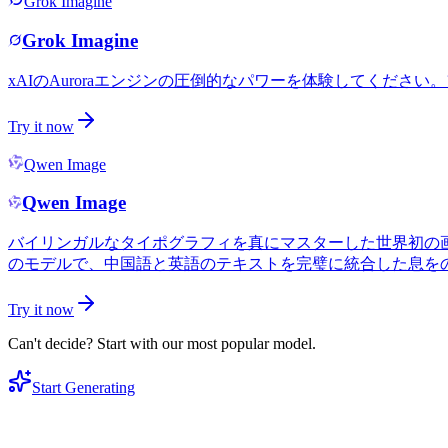
Grok Imagine
Grok Imagine
xAIのAuroraエンジンの圧倒的なパワーを体験してくだ
Try it now
Qwen Image
Qwen Image
バイリンガルなタイポグラフィを真にマスターした世界初の画
のモデルで、中国語と英語のテキストを完璧に統合した息を
Try it now
Can't decide? Start with our most popular model.
Start Generating