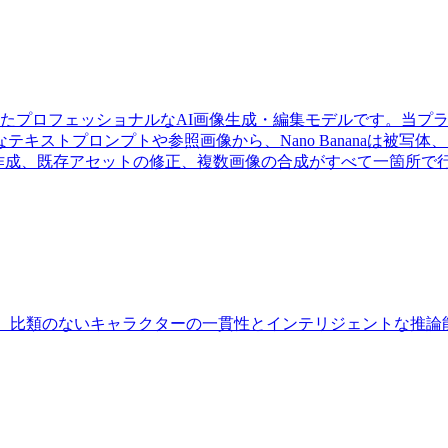
から生まれたプロフェッショナルなAI画像生成・編集モデルです。
キストプロンプトや参照画像から、Nano Bananaは被写
の作成、既存アセットの修正、複数画像の合成がすべて一箇所で
a Proは、比類のないキャラクターの一貫性とインテリジェント