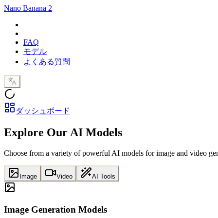
Nano Banana 2
FAQ
モデル
よくある質問
ダッシュボード
Explore Our AI Models
Choose from a variety of powerful AI models for image and video gene
Image
Video
AI Tools
Image Generation Models