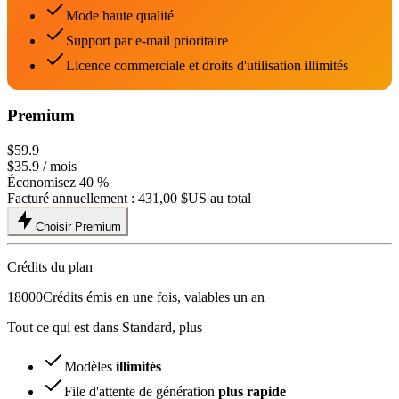
Mode haute qualité
Support par e-mail prioritaire
Licence commerciale et droits d'utilisation illimités
Premium
$59.9
$35.9
/ mois
Économisez 40 %
Facturé annuellement :
431,00 $US
au total
Choisir Premium
Crédits du plan
18000
Crédits émis en une fois, valables un an
Tout ce qui est dans Standard, plus
Modèles
illimités
File d'attente de génération
plus rapide