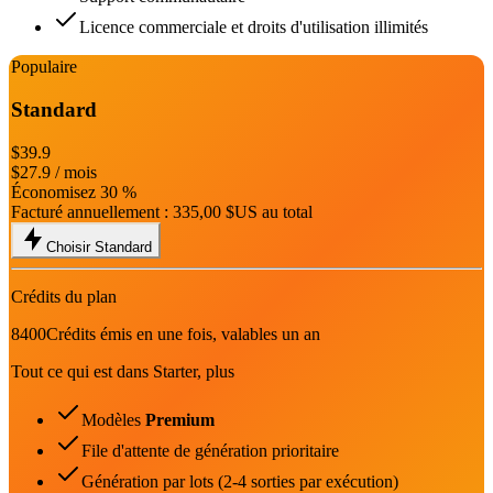
Licence commerciale et droits d'utilisation illimités
Populaire
Standard
$39.9
$27.9
/ mois
Économisez 30 %
Facturé annuellement :
335,00 $US
au total
Choisir Standard
Crédits du plan
8400
Crédits émis en une fois, valables un an
Tout ce qui est dans Starter, plus
Modèles
Premium
File d'attente de génération prioritaire
Génération par lots (2-4 sorties par exécution)