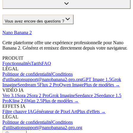
Vous avez encore des questions ?
Nano Banana 2
Cette plateforme offre une expérience professionnelle pour Nano
Banana 2. Générez et remixez directement depuis votre navigateur.
PRODUIT
Fonctionnalités
Tarifs
FAQ
LÉGAL
Politique de confidentialité
Conditions
d'utilisation
support@nanobanana2-pro.org
GPT Image 1.5
Grok
Imagine
Seedream 5
Flux 2 Pro
Qwen Image
Plus de modèles →
VIDÉO IA
Veo 3.1
Sora 2
Sora 2 Pro
Grok Imagine
Seedance 2
Seedance 1.5
Pro
Kling 2.6
Wan 2.5
Plus de modèles →
EFFETS IA
Filtre chauve IA
Générateur de Pixel Art
Plus d'effets →
LÉGAL
Politique de confidentialité
Conditions
d'utilisation
support@nanobanana2-pro.org