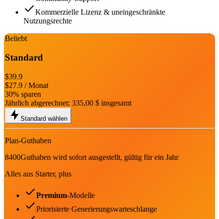
Kommerzielle Lizenz & uneingeschränkte
Nutzungsrechte
Beliebt
Standard
$39.9
$27.9
/ Monat
30% sparen
Jährlich abgerechnet:
335,00 $
insgesamt
Standard wählen
Plan-Guthaben
8400
Guthaben wird sofort ausgestellt, gültig für ein Jahr
Alles aus Starter, plus
Premium
-Modelle
Priorisierte Generierungswarteschlange