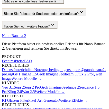
Gibt es eine kostenlose Testversion?
Bieten Sie Rabatte für Studenten oder Lehrkräfte an?
Haben Sie noch weitere Fragen?
Nano Banana 2
Diese Plattform bietet ein professionelles Erlebnis für Nano Banana
2. Generieren und remixen Sie direkt im Browser.
PRODUKT
Features
Preise
FAQ
RECHTLICHES
Datenschutzrichtlinie
Nutzungsbedingungen
support@nanobanana2-
pro.org
GPT Image 1.5
Grok Imagine
Seedream 5
Flux 2 Pro
Qwen
Image
Weitere Modelle →
KI VIDEO
Veo 3.1
Sora 2
Sora 2 Pro
Grok Imagine
Seedance 2
Seedance 1.5
Pro
Kling 2.6
Wan 2.5
Weitere Modelle →
KI EFFEKTE
KI Glatzen-Filter
Pixel-Art-Generator
Weitere Effekte →
RECHTLICHES