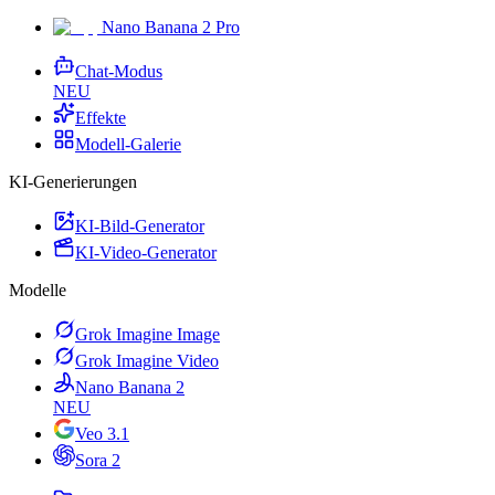
Nano Banana 2 Pro
Chat-Modus
NEU
Effekte
Modell-Galerie
KI-Generierungen
KI-Bild-Generator
KI-Video-Generator
Modelle
Grok Imagine Image
Grok Imagine Video
Nano Banana 2
NEU
Veo 3.1
Sora 2